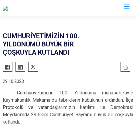
Gaziantep
CUMHURİYETİMİZİN 100.
YILDÖNÜMÜ BÜYÜK BİR
Araban
ÇOŞKUYLA KUTLANDI
İslahiye
Karkamış
Nizip
29.10.2023
Nurdağı
Cumhuriyetimizin 100. Yıldönümü münasebetiyle
Oğuzeli
Kaymakamlık Makamında tebriklerin kabulünün ardından, İlçe
Şahinbey
Protokolü ve vatandaşlarımızın katılımı ile Demokrasi
Şehitkamil
Meydanı’nda 29 Ekim Cumhuriyet Bayramı büyük bir coşkuyla
kutlandı.
Yavuzeli